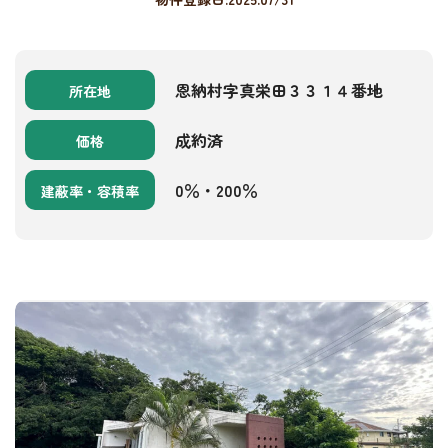
恩納村字真栄田３３１４番地
所在地
成約済
価格
0％・200％
建蔽率・容積率