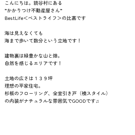
こんにちは。読谷村にある
”かかりつけ不動産屋さん”
BestLife＜ベストライフ＞の比嘉です
海は見えなくても
海まで歩いて数分という立地です！
建物裏は緑豊かな山と畑。
自然を感じるエリアです！
土地の広さは１３９坪
理想の平家住宅。
杉板のフローリング、全室引き戸（襖スタイル）
の内装がナチュラルな雰囲気でGOODです♫