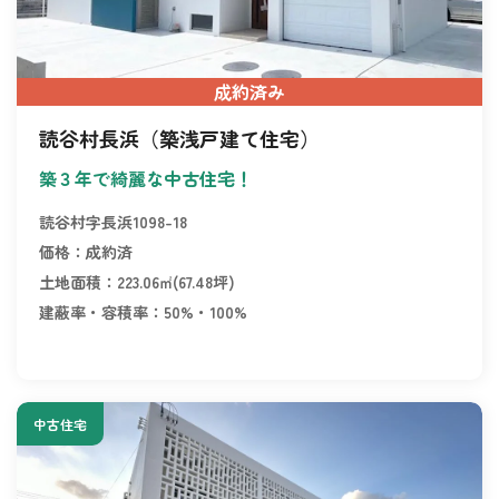
成約済み
読谷村長浜（築浅戸建て住宅）
築３年で綺麗な中古住宅！
読谷村字長浜1098-18
価格：成約済
土地面積：223.06㎡(67.48坪)
建蔽率・容積率：50%・100%
中古住宅