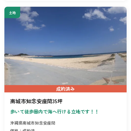
土地
成約済み
南城市知念安座間35坪
歩いて徒歩圏内で海へ行ける立地です！！
沖縄県南城市知念安座間
価格：成約済