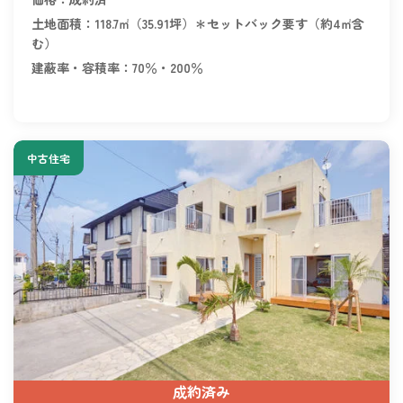
土地面積：118.7㎡（35.91坪）＊セットバック要す（約4㎡含
む）
建蔽率・容積率：70％・200％
中古住宅
成約済み