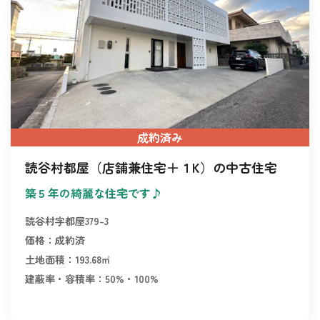
成約済み
読谷村都屋（店舗兼住宅＋１K）の中古住宅
築５年の綺麗な住宅です♪
読谷村字都屋379-3
価格：成約済
土地面積：193.68㎡
建蔽率・容積率：50%・100%