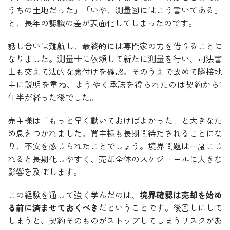
うちの土地だった」「いや、測量図にはこう書いてある」
と、長年の認識の差が表面化してしまったのです。
話し合いは難航し、最終的には専門家の力を借りることに
なりました。測量士に依頼して新たに測量を行い、司法書
士も交えて法的な裏付けを確認。そのうえで改めて隣接地
主に説明を重ね、ようやく承諾を得られたのは契約から1
年半が経った後でした。
売主様は「もっと早く動いておけばよかった」と大きなた
め息をつかれました。買主様も長期間待たされることにな
り、不安を感じられたことでしょう。境界問題は一度こじ
れると長期化しやすく、売却全体のスケジュールに大きな
影響を及ぼします。
この経験を通して強く学んだのは、
境界確認は売却を始め
る前に済ませておくべき
だということです。後回しにして
しまうと、契約そのものがストップしてしまうリスクがあ